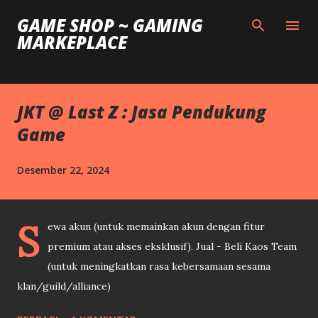
Langsung ke konten utama
GAME SHOP ~ GAMING
MARKEPLACE
JKT @ Last Z : Jasa Pendukung
Game
Desember 22, 2024
S
ewa akun (untuk memainkan akun dengan fitur
premium atau akses eksklusif). Jual - Beli Kaos Team
(untuk meningkatkan rasa kebersamaan sesama
klan/guild/alliance)