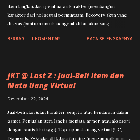
J
item langka). Jasa pembuatan karakter (membangun
a
s
karakter dari nol sesuai permintaan). Recovery akun yang
a
diretas (bantuan untuk mengembalikan akun yang
hilang/dibajak).
BERBAGI
1 KOMENTAR
BACA SELENGKAPNYA
JKT @ Last Z : Jual-Beli Item dan
Mata Uang Virtual
Desember 22, 2024
Jual-beli skin (skin karakter, senjata, atau kendaraan dalam
game). Penjualan item langka (senjata, armor, atau aksesori
dengan statistik tinggi). Top-up mata uang virtual (UC,
Diamonds, V-Bucks, dll.). Jasa farming (mengumpulkan mata