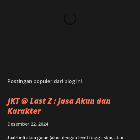
P
o
s
Postingan populer dari blog ini
t
P
JKT @ Last Z : Jasa Akun dan
r
o
Karakter
d
u
Desember 22, 2024
k
/
Jual-beli akun game (akun dengan level tinggi, skin, atau